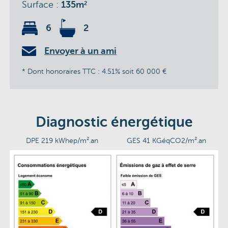
Surface :
135m
2
6
2
Envoyer à un ami
* Dont honoraires TTC : 4.51% soit 60 000 €
Diagnostic énergétique
DPE 219 kWhep/m².an
GES 41 KGéqCO2/m².an