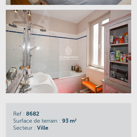
Ref :
8682
Surface de terrain :
93 m
2
Secteur :
Ville