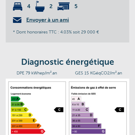
4
2
5
Envoyer à un ami
* Dont honoraires TTC : 4.03% soit 29 000 €
Diagnostic énergétique
DPE 79 kWhep/m².an
GES 15 KGéqCO2/m².an