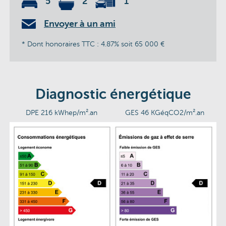
5
2
1
Envoyer à un ami
* Dont honoraires TTC : 4.87% soit 65 000 €
Diagnostic énergétique
DPE 216 kWhep/m².an
GES 46 KGéqCO2/m².an