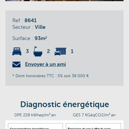
Ref :
8641
Secteur :
Ville
Surface :
93m
2
3
2
1
Envoyer à un ami
* Dont honoraires TTC : 5% soit 38 000 €
Diagnostic énergétique
DPE 228 kWhep/m².an
GES 7 KGéqCO2/m².an