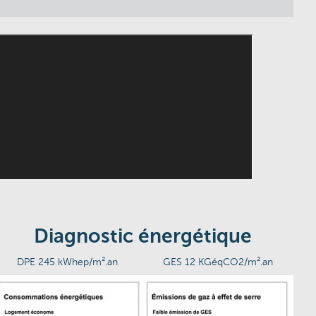
Diagnostic énergétique
DPE 245 kWhep/m².an
GES 12 KGéqCO2/m².an