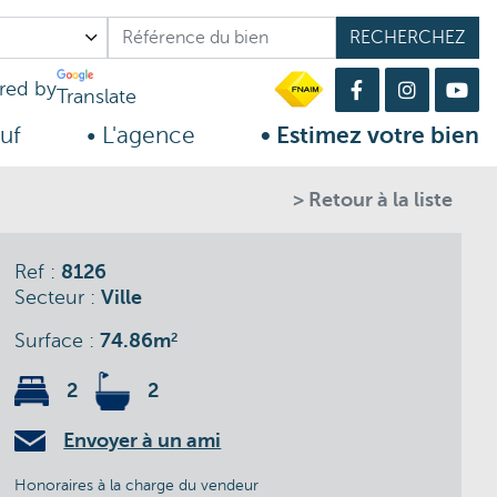
ed by
Translate
uf
• L'agence
• Estimez votre bien
> Retour à la liste
Ref :
8126
Secteur :
Ville
Surface :
74.86m
2
2
2
Envoyer à un ami
Honoraires à la charge du vendeur