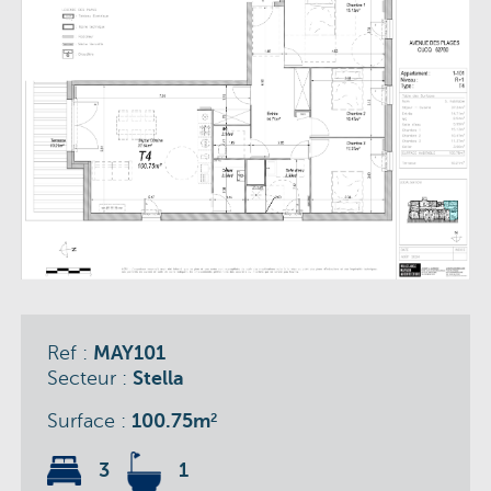
Ref :
MAY101
Secteur :
Stella
Surface :
100.75m
2
3
1