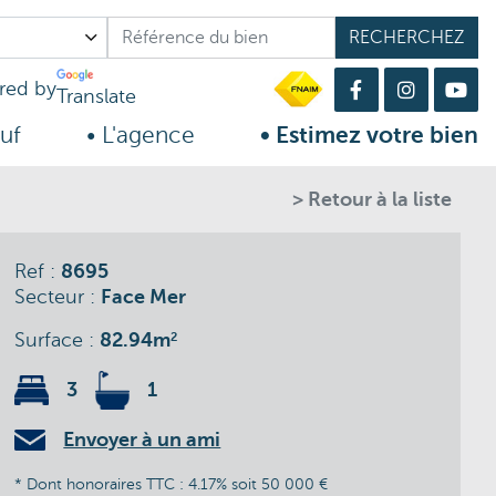
ed by
Translate
uf
• L'agence
• Estimez votre bien
> Retour à la liste
Ref :
8695
Secteur :
Face Mer
Surface :
82.94m
2
3
1
Envoyer à un ami
* Dont honoraires TTC : 4.17% soit 50 000 €